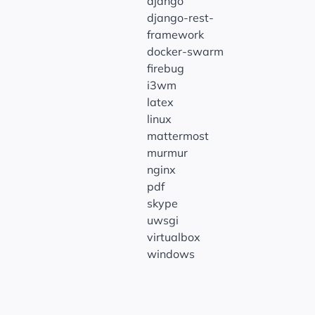
django
django-rest-
framework
docker-swarm
firebug
i3wm
latex
linux
mattermost
murmur
nginx
pdf
skype
uwsgi
virtualbox
windows