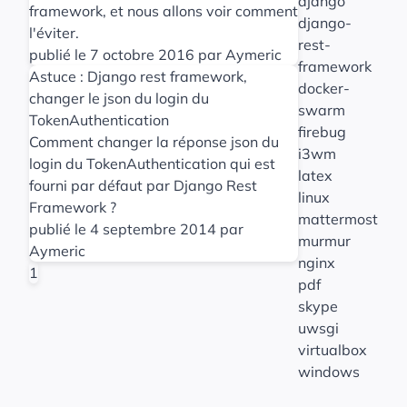
django
framework, et nous allons voir comment
django-
l'éviter.
rest-
publié le 7 octobre 2016 par Aymeric
framework
Astuce : Django rest framework,
docker-
changer le json du login du
swarm
TokenAuthentication
firebug
Comment changer la réponse json du
i3wm
login du TokenAuthentication qui est
latex
fourni par défaut par Django Rest
linux
Framework ?
mattermost
publié le 4 septembre 2014 par
murmur
Aymeric
nginx
1
pdf
skype
uwsgi
virtualbox
windows