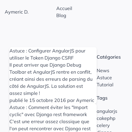
Accueil
Aymeric D.
Blog
Astuce : Configurer AngularJS pour
Catégories
utiliser le Token Django CSRF
Il peut arriver que Django Debug
News
Toolbar et AngularJS rentre en conflit,
Astuce
créant ainsi des erreurs de parsing du
Tutorial
côté de AngularJS. La solution est
assez simple !
Tags
publié le 15 octobre 2016 par Aymeric
Astuce : Comment éviter les "Import
angularjs
cyclic" avec Django rest framework
cakephp
C'est une erreur assez classique que
celery
l'on peut rencontrer avec Django rest